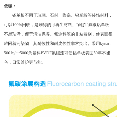
低碳：
铝单板不同于玻璃、石材、陶瓷、铝塑板等装饰材料，
可以100%回收，是难得的可再生材料。“耐胜”氟碳铝单板
不易玷污，便于清洁保养。氟涂料膜的非粘着剂，使表面很
难附着污染物，其耐候性和耐腐蚀性非常突出。采用kynar-
500.hylur5000为基料PVDF氟碳漆可使铝单板表面50年不褪
色，日常维护更节能。