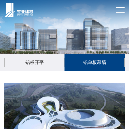
铝板开平
铝单板幕墙