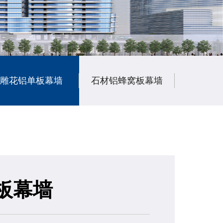
雕花铝单板幕墙
石材铝蜂窝板幕墙
陶瓷铝
板幕墙