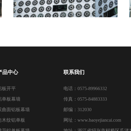
产品中心
联系我们
铝板开平
电话：0575-89966332
铝单板幕墙
传真：0575-84883333
双曲面铝板幕墙
邮编：312030
仿木纹铝单板
网址：www.baoyejiancai.com
雕花铝单板幕墙
地址：浙江省绍兴市柯桥区瓜渚东