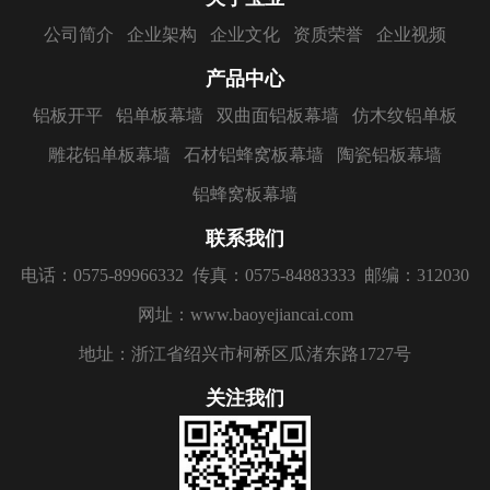
公司简介
企业架构
企业文化
资质荣誉
企业视频
产品中心
铝板开平
铝单板幕墙
双曲面铝板幕墙
仿木纹铝单板
雕花铝单板幕墙
石材铝蜂窝板幕墙
陶瓷铝板幕墙
铝蜂窝板幕墙
联系我们
电话：0575-89966332
传真：0575-84883333
邮编：312030
网址：www.baoyejiancai.com
地址：浙江省绍兴市柯桥区瓜渚东路1727号
关注我们