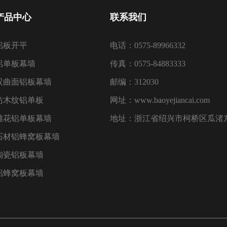
产品中心
联系我们
铝板开平
电话：0575-89966332
铝单板幕墙
传真：0575-84883333
双曲面铝板幕墙
邮编：312030
仿木纹铝单板
网址：www.baoyejiancai.com
雕花铝单板幕墙
地址：浙江省绍兴市柯桥区瓜渚东
石材铝蜂窝板幕墙
陶瓷铝板幕墙
铝蜂窝板幕墙