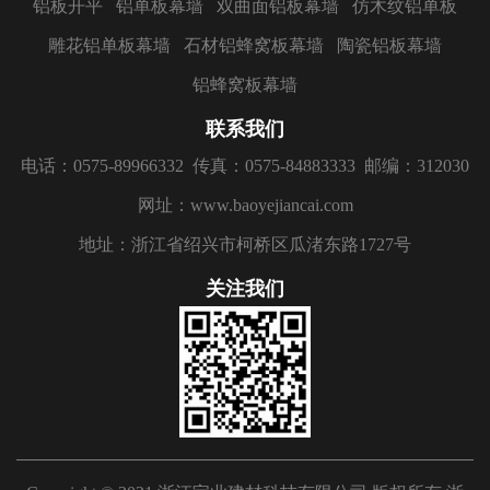
铝板开平
铝单板幕墙
双曲面铝板幕墙
仿木纹铝单板
雕花铝单板幕墙
石材铝蜂窝板幕墙
陶瓷铝板幕墙
铝蜂窝板幕墙
联系我们
电话：0575-89966332
传真：0575-84883333
邮编：312030
网址：www.baoyejiancai.com
地址：浙江省绍兴市柯桥区瓜渚东路1727号
关注我们