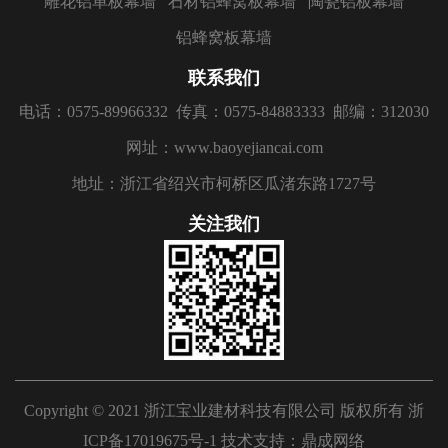
雕花铝单板幕墙
石材铝蜂窝板幕墙
陶瓷铝板幕墙
铝蜂窝板幕墙
联系我们
电话：0575-89966332
传真：0575-84883333
邮编：312030
网址：www.baoyejiancai.com
地址：浙江省绍兴市柯桥区瓜渚东路1727号
关注我们
Copyright © 2021 浙江宝业建材科技有限公司 版权所有
浙
ICP备17019675号-1
技术支持：
鼎成网络