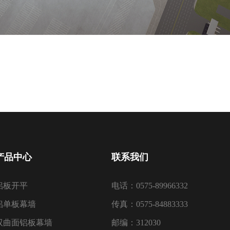
产品中心
联系我们
铝板开平
电话：0575-89966332
铝单板幕墙
传真：0575-84883333
双曲面铝板幕墙
邮编：312030