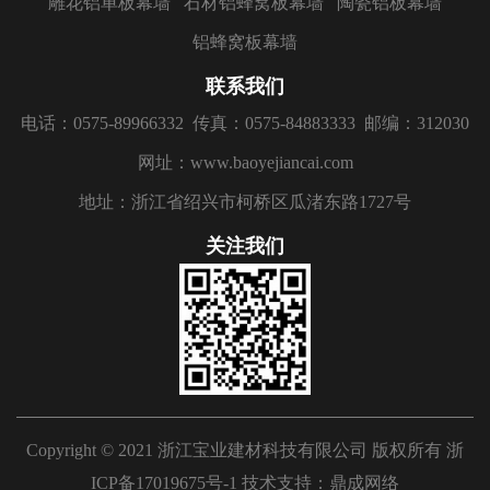
雕花铝单板幕墙
石材铝蜂窝板幕墙
陶瓷铝板幕墙
铝蜂窝板幕墙
联系我们
电话：0575-89966332
传真：0575-84883333
邮编：312030
网址：www.baoyejiancai.com
地址：浙江省绍兴市柯桥区瓜渚东路1727号
关注我们
Copyright © 2021 浙江宝业建材科技有限公司 版权所有
浙
ICP备17019675号-1
技术支持：
鼎成网络