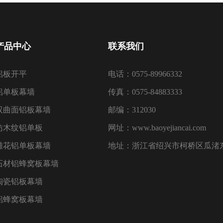
产品中心
联系我们
铝板开平
电话：0575-89966332
铝单板幕墙
传真：0575-84883333
双曲面铝板幕墙
邮编：312030
仿木纹铝单板
网址：www.baoyejiancai.com
雕花铝单板幕墙
地址：浙江省绍兴市柯桥区瓜渚东
石材铝蜂窝板幕墙
陶瓷铝板幕墙
铝蜂窝板幕墙