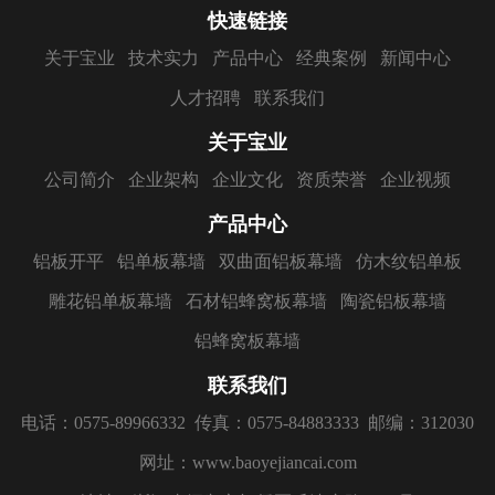
快速链接
关于宝业
技术实力
产品中心
经典案例
新闻中心
人才招聘
联系我们
关于宝业
公司简介
企业架构
企业文化
资质荣誉
企业视频
产品中心
铝板开平
铝单板幕墙
双曲面铝板幕墙
仿木纹铝单板
雕花铝单板幕墙
石材铝蜂窝板幕墙
陶瓷铝板幕墙
铝蜂窝板幕墙
联系我们
电话：0575-89966332
传真：0575-84883333
邮编：312030
网址：www.baoyejiancai.com