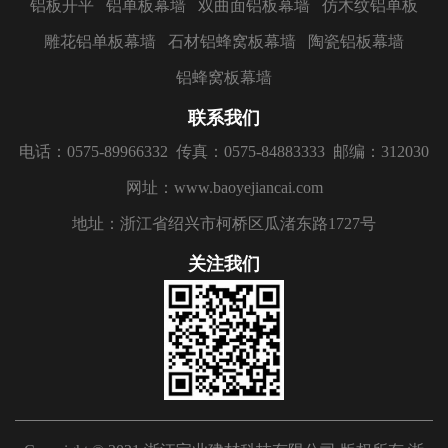
铝板开平
铝单板幕墙
双曲面铝板幕墙
仿木纹铝单板
雕花铝单板幕墙
石材铝蜂窝板幕墙
陶瓷铝板幕墙
铝蜂窝板幕墙
联系我们
电话：0575-89966332
传真：0575-84883333
邮编：312030
网址：www.baoyejiancai.com
地址：浙江省绍兴市柯桥区瓜渚东路1727号
关注我们