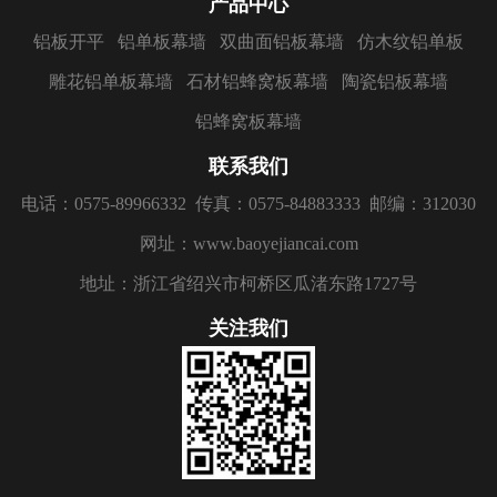
产品中心
铝板开平
铝单板幕墙
双曲面铝板幕墙
仿木纹铝单板
雕花铝单板幕墙
石材铝蜂窝板幕墙
陶瓷铝板幕墙
铝蜂窝板幕墙
联系我们
电话：0575-89966332
传真：0575-84883333
邮编：312030
网址：www.baoyejiancai.com
地址：浙江省绍兴市柯桥区瓜渚东路1727号
关注我们