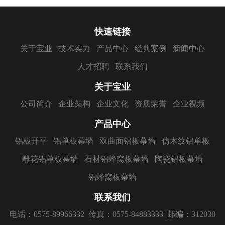
快速链接
关于宝业
技术实力
产品中心
经典案例
新闻中心
人才招聘
联系我们
关于宝业
公司简介
企业架构
企业文化
资质荣誉
企业视频
产品中心
铝板开平
铝单板幕墙
双曲面铝板幕墙
仿木纹铝单板
雕花铝单板幕墙
石材铝蜂窝板幕墙
陶瓷铝板幕墙
铝蜂窝板幕墙
联系我们
电话：0575-89966332
传真：0575-84883333
邮编：312030