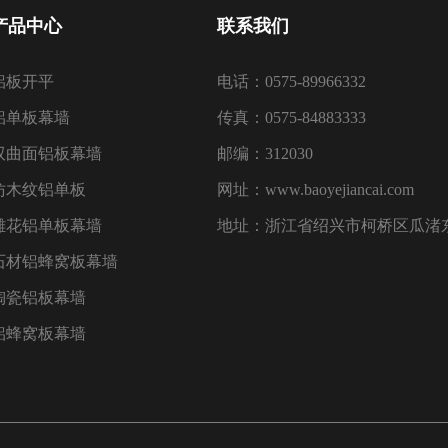
产品中心
联系我们
铝板开平
电话：0575-89966332
铝单板幕墙
传真：0575-84883333
双曲面铝板幕墙
邮编：312030
仿木纹铝单板
网址：www.baoyejiancai.com
雕花铝单板幕墙
地址：浙江省绍兴市柯桥区瓜渚东
石材铝蜂窝板幕墙
陶瓷铝板幕墙
铝蜂窝板幕墙