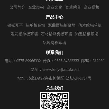
公司简介
企业架构
企业文化
资质荣誉
企业视频
产品中心
铝板开平
铝单板幕墙
双曲面铝板幕墙
仿木纹铝单板
雕花铝单板幕墙
石材铝蜂窝板幕墙
陶瓷铝板幕墙
铝蜂窝板幕墙
联系我们
电话：0575-89966332
传真：0575-84883333
邮编：312030
网址：www.baoyejiancai.com
地址：浙江省绍兴市柯桥区瓜渚东路1727号
关注我们