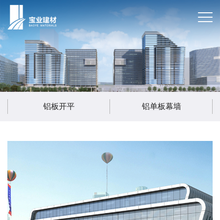
铝板开平
铝单板幕墙