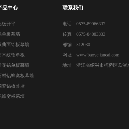
产品中心
联系我们
铝板开平
电话：0575-89966332
铝单板幕墙
传真：0575-84883333
双曲面铝板幕墙
邮编：312030
仿木纹铝单板
网址：www.baoyejiancai.com
雕花铝单板幕墙
地址：浙江省绍兴市柯桥区瓜渚东
石材铝蜂窝板幕墙
陶瓷铝板幕墙
铝蜂窝板幕墙