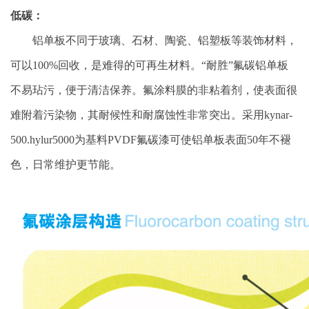
低碳：
铝单板不同于玻璃、石材、陶瓷、铝塑板等装饰材料，
可以100%回收，是难得的可再生材料。“耐胜”氟碳铝单板
不易玷污，便于清洁保养。氟涂料膜的非粘着剂，使表面很
难附着污染物，其耐候性和耐腐蚀性非常突出。采用kynar-
500.hylur5000为基料PVDF氟碳漆可使铝单板表面50年不褪
色，日常维护更节能。