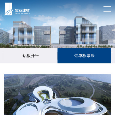
铝板开平
铝单板幕墙