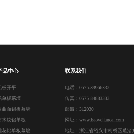
产品中心
联系我们
铝板开平
电话：0575-89966332
铝单板幕墙
传真：0575-84883333
双曲面铝板幕墙
邮编：312030
仿木纹铝单板
网址：www.baoyejiancai.com
雕花铝单板幕墙
地址：浙江省绍兴市柯桥区瓜渚东