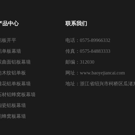
产品中心
联系我们
铝板开平
电话：0575-89966332
铝单板幕墙
传真：0575-84883333
双曲面铝板幕墙
邮编：312030
仿木纹铝单板
网址：www.baoyejiancai.com
雕花铝单板幕墙
地址：浙江省绍兴市柯桥区瓜渚东
石材铝蜂窝板幕墙
陶瓷铝板幕墙
铝蜂窝板幕墙