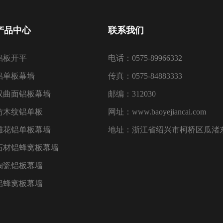
产品中心
联系我们
铝板开平
电话：0575-89966332
铝单板幕墙
传真：0575-84883333
双曲面铝板幕墙
邮编：312030
仿木纹铝单板
网址：www.baoyejiancai.com
雕花铝单板幕墙
地址：浙江省绍兴市柯桥区瓜渚东
石材铝蜂窝板幕墙
陶瓷铝板幕墙
铝蜂窝板幕墙