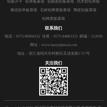
铝板开平
铝单板幕墙
双曲面铝板幕墙
仿木纹铝单板
雕花铝单板幕墙
石材铝蜂窝板幕墙
陶瓷铝板幕墙
铝蜂窝板幕墙
联系我们
电话：0575-89966332
传真：0575-84883333
邮编：312030
网址：www.baoyejiancai.com
地址：浙江省绍兴市柯桥区瓜渚东路1727号
关注我们