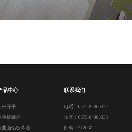
产品中心
联系我们
铝板开平
电话：0575-89966332
铝单板幕墙
传真：0575-84883333
双曲面铝板幕墙
邮编：312030