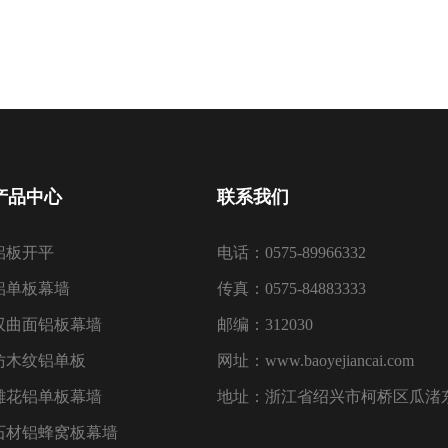
产品中心
联系我们
铝板开平
电话：0575-89966332
铝单板幕墙
传真：0575-84883333
双曲面铝板幕墙
邮编：312030
仿木纹铝单板
网址：www.baoyejiancai.com
雕花铝单板幕墙
地址：浙江省绍兴市柯桥区瓜渚东
石材铝蜂窝板幕墙