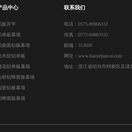
产品中心
联系我们
铝板开平
电话：0575-89966332
铝单板幕墙
传真：0575-84883333
双曲面铝板幕墙
邮编：312030
仿木纹铝单板
网址：www.baoyejiancai.com
雕花铝单板幕墙
地址：浙江省绍兴市柯桥区瓜渚东
石材铝蜂窝板幕墙
陶瓷铝板幕墙
铝蜂窝板幕墙