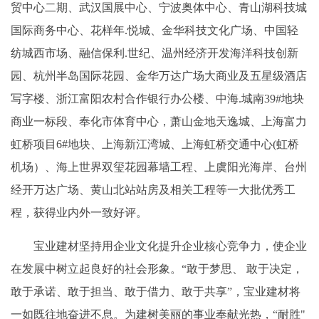
贸中心二期、武汉国展中心、宁波奥体中心、青山湖科技城
国际商务中心、花样年.悦城、金华科技文化广场、中国轻
纺城西市场、融信保利.世纪、温州经济开发海洋科技创新
园、杭州半岛国际花园、金华万达广场大商业及五星级酒店
写字楼、浙江富阳农村合作银行办公楼、中海.城南39#地块
商业一标段、奉化市体育中心，萧山金地天逸城、上海富力
虹桥项目6#地块、上海新江湾城、上海虹桥交通中心(虹桥
机场）、海上世界双玺花园幕墙工程、上虞阳光海岸、台州
经开万达广场、黄山北站站房及相关工程等一大批优秀工
程，获得业内外一致好评。
宝业建材坚持用企业文化提升企业核心竞争力，使企业
在发展中树立起良好的社会形象。“敢于梦思、 敢于决定，
敢于承诺、敢于担当、敢于借力、敢于共享”，宝业建材将
一如既往地奋进不息。为建树美丽的事业奉献光热，“耐胜"