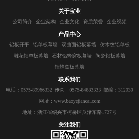
关于宝业
公司简介
企业架构
企业文化
资质荣誉
企业视频
产品中心
铝板开平
铝单板幕墙
双曲面铝板幕墙
仿木纹铝单板
雕花铝单板幕墙
石材铝蜂窝板幕墙
陶瓷铝板幕墙
铝蜂窝板幕墙
联系我们
电话：0575-89966332
传真：0575-84883333
邮编：312030
网址：www.baoyejiancai.com
地址：浙江省绍兴市柯桥区瓜渚东路1727号
关注我们